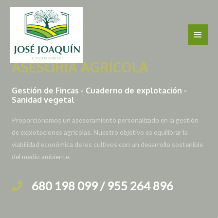
Ir
Men
al
contenido
Princ
ASESORÍA AGRÍCOLA
Gestión de Fincas - Cuaderno de explotación -
Sanidad vegetal
Proporcionamos un asesoramiento personalizado en la gestión
de explotaciones agrícolas. Nuestro objetivo es equilibrar la
viabilidad económica de los cultivos con un desarrollo sostenible
del medio ambiente.
680 198 099 / 955 264 896